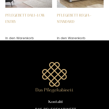
PFLEGEBETT DALI-LOW
PFLEGEBETT REGIA-
ENTRY
STANDARD
€
1199,00
€
2690,00
inkl. MwSt.
inkl. MwSt.
In den Warenkorb
In den Warenkorb
Kontakt